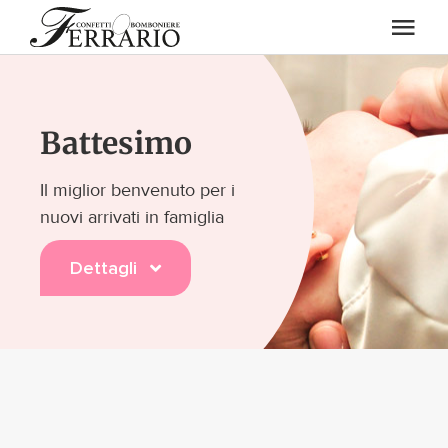
Salta
Togg
al
contenuto
Navi
Eventi
Battesimo
Chi Siamo
Il miglior benvenuto per i
nuovi arrivati in famiglia
Confetti
Dettagli
Enoteca
Art. regalo / Casalinghi
Blog