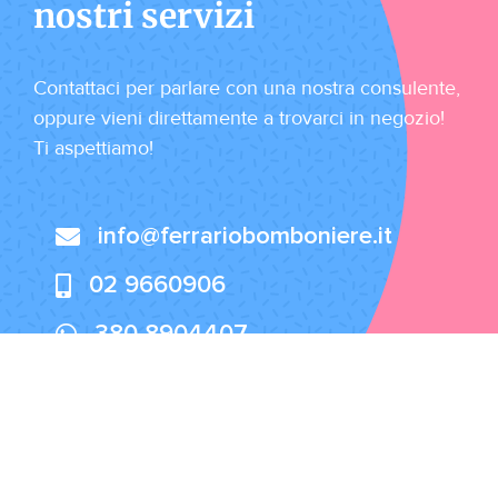
nostri servizi
Contattaci per parlare con una nostra consulente,
oppure vieni direttamente a trovarci in negozio!
Ti aspettiamo!
info@ferrariobomboniere.it
02 9660906
380 8904407