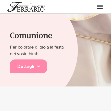
Salta
Togg
al
contenuto
Navi
Eventi
Comunione
Chi Siamo
Per colorare di gioia la festa
dei vostri bimbi
Confetti
Dettagli
Enoteca
Art. regalo / Casalinghi
Blog