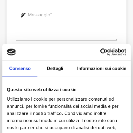
Ai sensi e per gli effetti degli articoli 13 e 6 del
Regolamento UE 2016/679 dichiaro di aver preso
visione dell’informativa per il trattamento dei dati
personali di Ferrario Bomboniere.
Consenso
Dettagli
Informazioni sui cookie
I dati forniti saranno gestiti unicamente per dare
seguito alle vostre richieste e non saranno ceduti a
terzi.
Questo sito web utilizza i cookie
Utilizziamo i cookie per personalizzare contenuti ed
Invia
annunci, per fornire funzionalità dei social media e per
analizzare il nostro traffico. Condividiamo inoltre
informazioni sul modo in cui utilizzi il nostro sito con i
nostri partner che si occupano di analisi dei dati web,