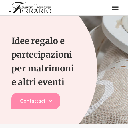
Salta
Togg
al
contenuto
Navi
Eventi
Idee regalo e
Chi Siamo
partecipazioni
Confetti
per matrimoni
e altri eventi
Enoteca
Art. regalo / Casalinghi
Contattaci
Blog