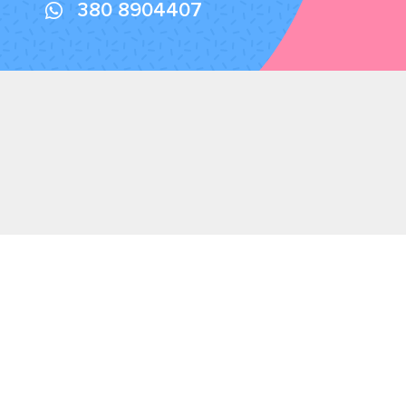
380 8904407
Ferrario Bomboniere
Eventi
Matrimonio
Via Giosuè Carducci 6
Battesimo
Ceriano Laghetto – 20816
Comunione
(MB)
P.IVA 02340000963
Cresima