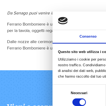
Da Senago puoi venire in negozio per vedere dal vivo ca
Ferrario Bomboniere è una soluzione pratica per fami
per la tavola, oggetti regalo, bomboniere e confettate
Consenso
Dalle nozze alle cerimonie dei bambini, fino alle laure
Ferrario Bomboniere è un riferimento comodo per chi
Questo sito web utilizza i c
Utilizziamo i cookie per perso
nostro traffico. Condividiamo 
di analisi dei dati web, pubbl
che hanno raccolto dal tuo uti
Selezione
Necessari
del
consenso