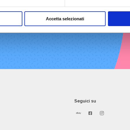
 servizi
ure vieni direttamente a trovarci in negozio!
Accetta selezionati
Seguici su