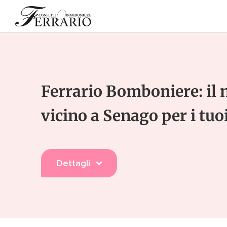
Salta
al
contenuto
Ferrario Bomboniere: il 
MATRIMONIO
BATTESIMO
vicino a Senago per i tuo
Dettagli