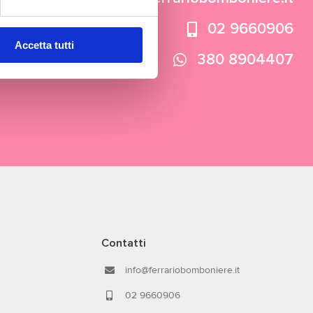
02 9660906
Accetta tutti
380 8904407
Contatti
info@ferrariobomboniere.it
02 9660906