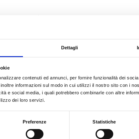
taloghi, confetti e oggettistica, con proposte adatte sia al
glie e futuri sposi di Senago che desiderano un negozio 
 da personalizzare in base al tono dell’evento.
Dettagli
e e agli anniversari, ogni scelta viene costruita in modo e
 parte da Senago e cerca qualità, gusto e consulenza.
ookie
nalizzare contenuti ed annunci, per fornire funzionalità dei socia
inoltre informazioni sul modo in cui utilizzi il nostro sito con i n
icità e social media, i quali potrebbero combinarle con altre inform
lizzo dei loro servizi.
Preferenze
Statistiche