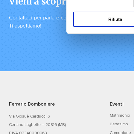
Vieni a scoprire tutti i nostri
Contattaci per parlare con una nostra consulente, opp
Rifiuta
Ti aspettiamo!
Ferrario Bomboniere
Eventi
Matrimonio
Via Giosuè Carducci 6
Battesimo
Ceriano Laghetto – 20816 (MB)
Comunione
P.IVA 02340000963